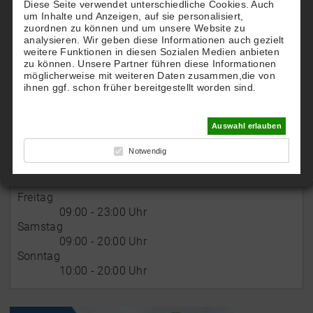
Diese Seite verwendet unterschiedliche Cookies. Auch
um Inhalte und Anzeigen, auf sie personalisiert,
Tel:
02733-51171
zuordnen zu können und um unsere Website zu
Handy
0172-2705489
analysieren. Wir geben diese Informationen auch gezielt
martinakreutz@yahoo.de
weitere Funktionen in diesen Sozialen Medien anbieten
zu können. Unsere Partner führen diese Informationen
möglicherweise mit weiteren Daten zusammen,die von
ihnen ggf. schon früher bereitgestellt worden sind.
Öffnungszeiten
Auswahl erlauben
Montag - Mittwoch
Notwendig
09:00 - 23:00 Uhr
Donnerstag
08:00 - 23:00 Uhr
Freitag
09:00 - 23:00 Uhr
Samstag
09:00 - 20:00 Uhr
Sonntag
10:00 - 20:00 Uhr