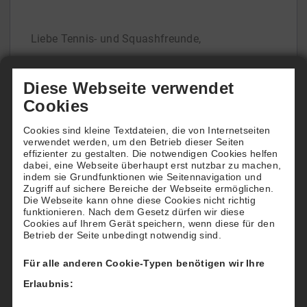
Liebe Tennis- und Squashfreunde,
auch in dieser Saison finden wieder attraktive
Diese Webseite verwendet
Turniere in unserer Anlage statt. Beachtet auch
Cookies
hier bitte unsere Aushänge in der Halle und
Cookies sind kleine Textdateien, die von Internetseiten
Werbung bei Instagram und Facebook. Folgt uns
verwendet werden, um den Betrieb dieser Seiten
effizienter zu gestalten. Die notwendigen Cookies helfen
dort gerne unter tennishalle24
[...]
dabei, eine Webseite überhaupt erst nutzbar zu machen,
indem sie Grundfunktionen wie Seitennavigation und
Zugriff auf sichere Bereiche der Webseite ermöglichen.
Die Webseite kann ohne diese Cookies nicht richtig
funktionieren. Nach dem Gesetz dürfen wir diese
Cookies auf Ihrem Gerät speichern, wenn diese für den
Betrieb der Seite unbedingt notwendig sind.
Kontakt
Für alle anderen Cookie-Typen benötigen wir Ihre
Tennis & Squashpark Rothaargebirge
Untere Wiesenstr. 65
Erlaubnis:
57271 Hilchenbach